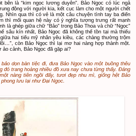
ột bên là “kim ngọc lương duyên”. Bảo Ngọc có lúc ngả
 rung động với người kia, kết cục làm cho một người chết
. Nhìn qua thì có vẻ là một câu chuyện tình tay ba điển
ơn thì mối quan hệ này có ý nghĩa tượng trưng rất mạnh
nh là ghép giữa chữ “Bảo” trong Bảo Thoa và chữ “Ngọc”
hể sâu kín nhất, Bảo Ngọc đã không thể tồn tại mà thiếu
 giữa hai tiểu mỹ nhân yêu kiều, các chàng thường trộm
đôi…”, còn Bảo Ngọc thì lại mơ hai nàng hợp thành một.
 ảo cảnh, Bảo Ngọc đã gặp ai?
n bảo dọn bàn tiệc đi, đưa Bảo Ngọc vào một buồng thêu
ng đó trang hoàng nhiều đồ xưa nay chưa từng thấy. Đáng
 một nàng tiên ngồi đấy, tươi đẹp nhu mì, giống hệt Bảo
 phong lưu lại như Đại Ngọc.