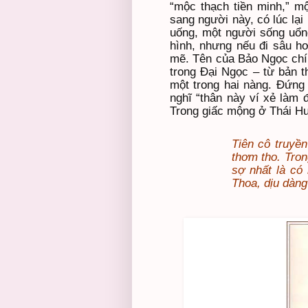
“mộc thạch tiền minh,” m
sang người này, có lúc lại
uống, một người sống uổng
hình, nhưng nếu đi sâu h
mẽ. Tên của Bảo Ngọc chí
trong Đại Ngọc – từ bản t
một trong hai nàng. Đứng
nghĩ “thân này ví xẻ làm 
Trong giấc mộng ở Thái Hư
Tiên cô truyề
thơm tho. Tro
sợ nhất là có
Thoa, dịu dàng