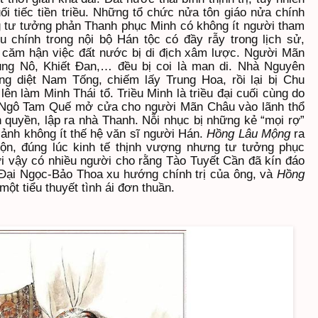
ối tiếc tiền triều. Những tổ chức nửa tôn giáo nửa chính
ng tư tưởng phản Thanh phục Minh có không ít người tham
iều chính trong nội bộ Hán tộc có đầy rẫy trong lịch sử,
 căm hận việc đất nước bị di địch xâm lược. Người Mãn
ng Nô, Khiết Đan,… đều bị coi là man di. Nhà Nguyên
g diệt Nam Tống, chiếm lấy Trung Hoa, rồi lại bị Chu
n làm Minh Thái tổ. Triều Minh là triều đại cuối cùng do
u Ngô Tam Quế mở cửa cho người Mãn Châu vào lãnh thổ
 quyền, lập ra nhà Thanh. Nỗi nhục bị những kẻ “mọi rợ”
ảnh không ít thế hệ văn sĩ người Hán.
Hồng Lâu Mộng
ra
n, đúng lúc kinh tế thịnh vượng nhưng tư tưởng phục
i vậy có nhiều người cho rằng Tào Tuyết Cần đã kín đáo
 Đại Ngọc-Bảo Thoa xu hướng chính trị của ông, và
Hồng
ột tiểu thuyết tình ái đơn thuần.