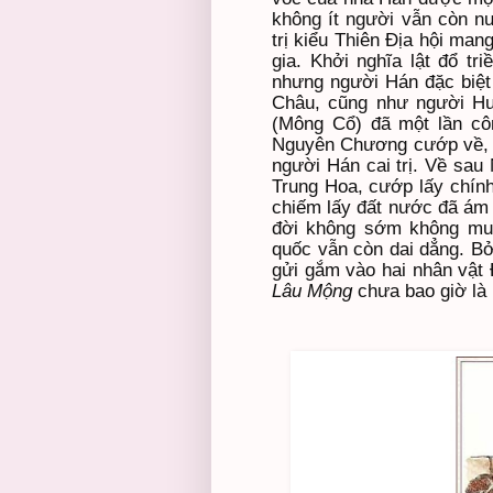
không ít người vẫn còn nu
trị kiểu Thiên Địa hội ma
gia. Khởi nghĩa lật đổ tr
nhưng người Hán đặc biệt
Châu, cũng như người Hu
(Mông Cổ) đã một lần côn
Nguyên Chương cướp về, lê
người Hán cai trị. Về sa
Trung Hoa, cướp lấy chính
chiếm lấy đất nước đã ám 
đời không sớm không muộ
quốc vẫn còn dai dẳng. Bở
gửi gắm vào hai nhân vật
Lâu Mộng
chưa bao giờ là m