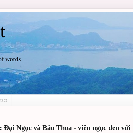
t
of words
tact
Đại Ngọc và Bảo Thoa - viên ngọc đen với