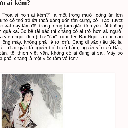
hơn ai kém?
o Thoa ai hơn ai kém?” là một trong mười công án lớn
 khó có thể trả lời thoả đáng đến tận cùng, bởi Tào Tuyết
n vật này làm đối trọng trong tam giác tình yêu, ắt không
quá xa. So bề tài sắc thì chẳng có ai trội hơn ai, người
là viên ngọc đen (chữ “đại” trong tên Đại Ngọc là chỉ màu
lông mày, không phải là to lớn). Càng đi vào tiểu tiết lại
ròi, đơn giản là người thích cô Lâm, người yêu cô Bảo,
án, tôi thích viết văn, không có ai đúng ai sai. Vậy so
 phải chăng là một việc làm vô ích?