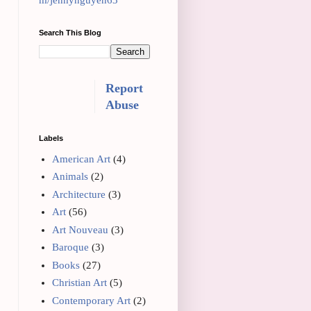
m/jennynguyen63
Search This Blog
Report
Abuse
Labels
American Art
(4)
Animals
(2)
Architecture
(3)
Art
(56)
Art Nouveau
(3)
Baroque
(3)
Books
(27)
Christian Art
(5)
Contemporary Art
(2)