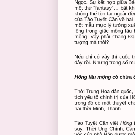
Ngọc. Sự kết hợp giữa Bảo
một thứ “fantasy”… bất khả
không thể tồn tại ngoài đời
của Tào Tuyết Cần về hai 
một mẫu mực lý tưởng xuấ
lồng trong giấc mộng lầu 
mộng. Vậy phải chăng Đại
tượng mà thôi?
Nếu chỉ có vậy thì cuộc t
đây rồi. Nhưng trong số m
Hồng lâu mộng
có chứa 
Thời Trung Hoa dân quốc,
tích yếu tố chính trị của 
trong đó có một thuyết ch
hai thời Minh, Thanh.
Tào Tuyết Cần viết
Hồng 
suy. Thời Ung Chính, Cà
vóc của nhà Hán được một t