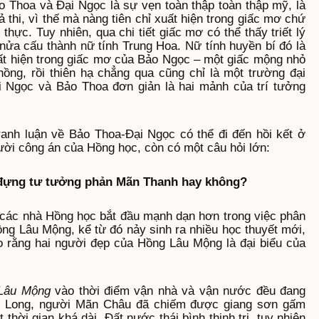
 Thoa và Đại Ngọc là sự vẹn toàn thập toàn thập mỹ, là
 thi, vì thế mà nàng tiên chỉ xuất hiện trong giấc mơ chứ
 thực. Tuy nhiên, qua chi tiết giấc mơ có thể thấy triết lý
nửa cấu thành nữ tính Trung Hoa. Nữ tính huyền bí đó là
t hiện trong giấc mơ của Bảo Ngọc – một giấc mộng nhỏ
hồng, rồi thiên hạ chẳng qua cũng chỉ là một trường đại
 Ngọc và Bảo Thoa đơn giản là hai mảnh của trí tưởng
ranh luận về Bảo Thoa-Đại Ngọc có thể đi đến hồi kết ở
ười công án của Hồng học, còn có một câu hỏi lớn:
đựng tư tưởng phản Mãn Thanh hay không?
 các nhà Hồng học bắt đầu mạnh dạn hơn trong việc phân
Hồng Lâu Mộng, kể từ đó nảy sinh ra nhiều học thuyết mới,
o rằng hai người đẹp của Hồng Lâu Mộng là đại biểu của
Lâu Mộng
vào thời điểm vận nhà và vận nước đều đang
n Long, người Mãn Châu đã chiếm được giang sơn gấm
hời gian khá dài. Đất nước thái bình thịnh trị, tuy nhiên